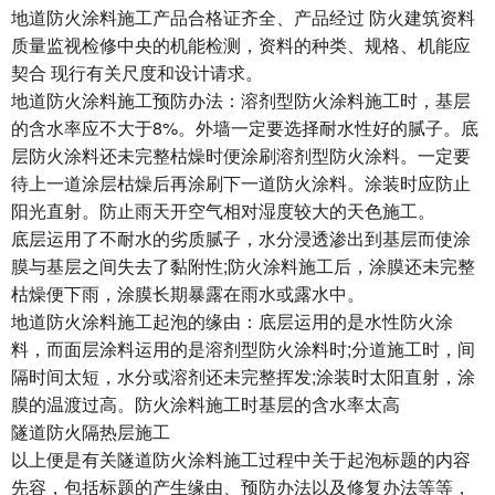
地道防火涂料施工产品合格证齐全、产品经过 防火建筑资料
质量监视检修中央的机能检测，资料的种类、规格、机能应
契合 现行有关尺度和设计请求。
地道防火涂料施工预防办法：溶剂型防火涂料施工时，基层
的含水率应不大于8%。外墙一定要选择耐水性好的腻子。底
层防火涂料还未完整枯燥时便涂刷溶剂型防火涂料。一定要
待上一道涂层枯燥后再涂刷下一道防火涂料。涂装时应防止
阳光直射。防止雨天开空气相对湿度较大的天色施工。
底层运用了不耐水的劣质腻子，水分浸透渗出到基层而使涂
膜与基层之间失去了黏附性;防火涂料施工后，涂膜还未完整
枯燥便下雨，涂膜长期暴露在雨水或露水中。
地道防火涂料施工起泡的缘由：底层运用的是水性防火涂
料，而面层涂料运用的是溶剂型防火涂料时;分道施工时，间
隔时间太短，水分或溶剂还未完整挥发;涂装时太阳直射，涂
膜的温渡过高。防火涂料施工时基层的含水率太高
隧道防火隔热层施工
以上便是有关隧道防火涂料施工过程中关于起泡标题的内容
先容，包括标题的产生缘由、预防办法以及修复办法等等，