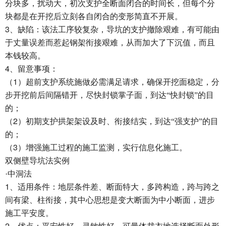
分块多，扰动大，初次支护全断面闭合的时间长，但每个分
块都是在开挖后立刻各自闭合的变形简直不开展。
3
、缺陷：该法工序较复杂，导坑的支护撤除艰难，有可能由
于丈量误差而惹起钢架衔接艰难，从而加大了下沉值，而且
本钱较高。
4
、留意事项：
1
（
）超前支护系统施做必需满足请求，确保开挖面稳定，分
步开挖前后间隔错开，尽快封锁掌子面，到达“快封锁”的目
的；
2
（
）初期支护拱架架设及时、衔接结实，到达“强支护”的目
的；
3
（
）增强施工过程的施工监测，实行信息化施工。
双侧壁导坑法实例
·中洞法
1
、适用条件：地层条件差、断面特大，多跨构造，跨与跨之
间有梁、柱衔接，其中心思想是变大断面为中小断面，进步
施工平安度。
2