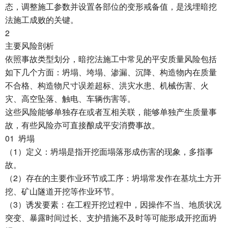
态，调整施工参数并设置各部位的变形戒备值，是浅埋暗挖
法施工成败的关键。
2
主要风险剖析
依照事故类型划分，暗挖法施工中常见的平安质量风险包括
如下几个方面：坍塌、垮塌、渗漏、沉降、构造物内在质量
不合格、构造物尺寸误差超标、洪灾水患、机械伤害、火
灾、高空坠落、触电、车辆伤害等。
这些风险能够单独存在或者互相关联，能够单独产生质量事
故，有些风险亦可直接酿成平安消费事故。
01
坍塌
1
（
）定义：坍塌是指开挖面塌落形成伤害的现象，多指事
故。
2
（
）存在的主要作业环节或工序：坍塌常发作在基坑土方开
挖、矿山隧道开挖等作业环节。
3
（
）诱发要素：在工程开挖过程中，因操作不当、地质状况
突变、暴露时间过长、支护措施不及时等可能形成开挖面坍