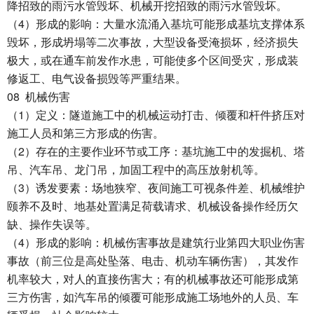
降招致的雨污水管毁坏、机械开挖招致的雨污水管毁坏。
4
（
）形成的影响：大量水流涌入基坑可能形成基坑支撑体系
毁坏，形成坍塌等二次事故，大型设备受淹损坏，经济损失
极大，或在通车前发作水患，可能使多个区间受灾，形成装
修返工、电气设备损毁等严重结果。
08
机械伤害
1
（
）定义：隧道施工中的机械运动打击、倾覆和杆件挤压对
施工人员和第三方形成的伤害。
2
（
）存在的主要作业环节或工序：基坑施工中的发掘机、塔
吊、汽车吊、龙门吊，加固工程中的高压放射机等。
3
（
）诱发要素：场地狭窄、夜间施工可视条件差、机械维护
颐养不及时、地基处置满足荷载请求、机械设备操作经历欠
缺、操作失误等。
4
（
）形成的影响：机械伤害事故是建筑行业第四大职业伤害
事故（前三位是高处坠落、电击、机动车辆伤害），其发作
机率较大，对人的直接伤害大；有的机械事故还可能形成第
三方伤害，如汽车吊的倾覆可能形成施工场地外的人员、车