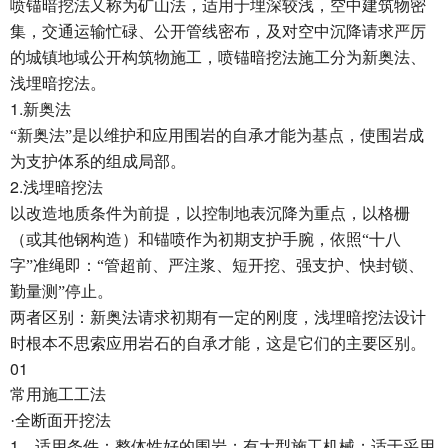
喷锚暗挖法又称为矿山法，适用于埋深较浅，空中建筑物密
集，交通运输忙碌、公开管线密布，及对空中沉降请求严厉
的城镇地域公开构筑物施工，喷锚暗挖法施工分为新奥法、
浅埋暗挖法。
1.
新奥法
“新奥法”是以维护和应用围岩的自承才能为基点，使围岩成
为支护体系的组成局部。
2.
浅埋暗挖法
以改造地质条件为前提，以控制地表沉降为重点，以格栅
（或其他钢构造）和锚喷作为初期支护手腕，依照“十八
字”准绳即：“管超前、严注浆、短开挖、强支护、快封锁、
勤量测”停止。
两者区别：新奥法请求初期有一定的刚度，浅埋暗挖法设计
时根本不思索应用岩石的自承才能，这是它们的主要区别。
01
常用施工工法
·全断面开挖法
1
、适用条件：整体性好的围岩；有大型施工机械；适于采用