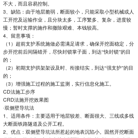
不大，而且容易控制。
3
、缺陷：由于地层脆弱，断面较小，只能采取小型机械或人
工开挖及运输作业，且分块太多，工序繁多、复杂，进度较
慢；暂时支撑的施作和撤除艰难、本钱较高。
4
、留意事项：
1
（
）超前支护系统施做必需满足请求，确保开挖面稳定，分
步开挖前后间隔错开，尽快封锁掌子面，到达“快封锁”的目
的；
2
（
）初期支护拱架架设及时、衔接结实，到达“强支护”的目
的；
3
（
）增强施工过程的施工监测，实行信息化施工。
CD
法施工步序
CRD
法施开挖效果图
·双侧壁导坑法
1
、适用条件：主要适用于地层较差、断面很大、三线或多线
大断面铁路隧道及公开工程。
2
、优点：双侧壁导坑法所惹起的地表沉陷小。固然开挖断面