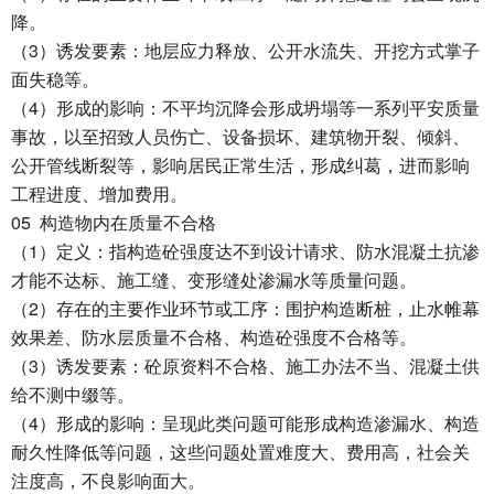
降。
3
（
）诱发要素：地层应力释放、公开水流失、开挖方式掌子
面失稳等。
4
（
）形成的影响：不平均沉降会形成坍塌等一系列平安质量
事故，以至招致人员伤亡、设备损坏、建筑物开裂、倾斜、
公开管线断裂等，影响居民正常生活，形成纠葛，进而影响
工程进度、增加费用。
05
构造物内在质量不合格
1
（
）定义：指构造砼强度达不到设计请求、防水混凝土抗渗
才能不达标、施工缝、变形缝处渗漏水等质量问题。
2
（
）存在的主要作业环节或工序：围护构造断桩，止水帷幕
效果差、防水层质量不合格、构造砼强度不合格等。
3
（
）诱发要素：砼原资料不合格、施工办法不当、混凝土供
给不测中缀等。
4
（
）形成的影响：呈现此类问题可能形成构造渗漏水、构造
耐久性降低等问题，这些问题处置难度大、费用高，社会关
注度高，不良影响面大。