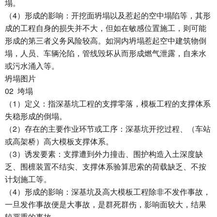
塌。
4
（
）形成的影响：开挖面坍塌以及惹起的空中塌陷等，其形
成的工程自身的损失并不大，但如在敏感位置施工，则可能
形成的第三者义务风险较高。如洞内坍塌惹起空中建筑物倒
塌，人员、车辆沦陷，管线毁坏从而形成燃气泄露，自来水
或污水涌入等。
坍塌图片
02
垮塌
1
（
）定义：指深基坑工程的支撑零落，模板工程的支撑体系
失稳形成的倒塌。
2
（
）存在的主要作业环节或工序：深基坑开挖过程、（车站
或高架桥）高大模板支撑体系。
3
（
）诱发要素：支撑遭到外力撞击、围护构造入土深度缺
乏、围檩装置不结实、支撑体系验算思索的荷载缺乏、不按
计划施工等。
4
（
）形成的影响：深基坑及高大模板工程除非不发作事故，
一旦发作事故便是大事故，是群死群伤，影响面较大，结果