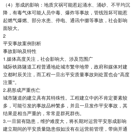
4
（
）形成的影响：地质灾祸可能惹起涌水、涌砂、不平均沉
降，有毒气体可能人员中毒、爆炸等事故，管线毁坏可能惹
起燃气爆燃、部分水患、停电、通讯中缀等事故，社会影响
面较大。
2
平安事故案例剖析
事故影响及特性
1.
媒体高度关注，社会影响大、涉及范围广
城际铁路隧道工程普通地处城市繁华地带，政府和媒体对建
立都时辰关注，而工程一旦出平安质量事故则处置也会“高度
注重”。
2.
易形成严重伤亡
城市隧道的建立具有其特殊性。工程建立中的不肯定要素较
多，可能引发的事故品种繁多，并且一旦发作平安事故，其
结果是相当严重的，常常是群死群伤。
3.
一旦留有隐患，维护难度大，将长期对运营平安形成影响
建立期间的平安质量隐患假如没有在运营前管理，带病开通