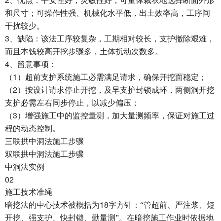
、优点：平安性好，灵敏性好，可量体裁衣地选择断面外形
和尺寸；可操作性强、机械化水平低，出土效率高，工序间
干扰较少。
3
、缺陷：该法工序较复杂，工期相对较长，支护撤除艰难，
而且本钱较高开挖步骤多，土体扰动次数多。
4
、留意事项：
1
（
）超前支护系统施工必需满足请求，确保开挖面稳定；
2
（
）按设计请求停止开挖，及早支护封锁成环，两侧洞开挖
支护必需左右同步停止，以减少偏压；
3
（
）增强施工中的监控量测，加大量测频率，保证对施工过
程的动态控制。
三联拱中洞法施工步骤
双联拱中洞法施工步骤
中洞法实例
02
施工技术准绳
18
暗挖法的中心技术被概括为
字方针：“管超前、严注浆、短
开挖、强支护、快封锁、勤量测”。在暗挖施工作业时依据地