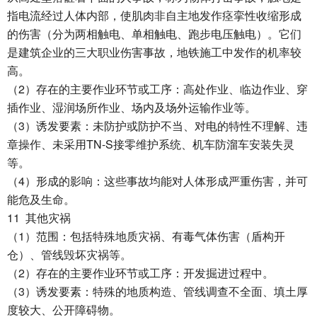
指电流经过人体内部，使肌肉非自主地发作痉挛性收缩形成
的伤害（分为两相触电、单相触电、跑步电压触电）。它们
是建筑企业的三大职业伤害事故，地铁施工中发作的机率较
高。
2
（
）存在的主要作业环节或工序：高处作业、临边作业、穿
插作业、湿润场所作业、场内及场外运输作业等。
3
（
）诱发要素：未防护或防护不当、对电的特性不理解、违
TN-S
章操作、未采用
接零维护系统、机车防溜车安装失灵
等。
4
（
）形成的影响：这些事故均能对人体形成严重伤害，并可
能危及生命。
11
其他灾祸
1
（
）范围：包括特殊地质灾祸、有毒气体伤害（盾构开
仓）、管线毁坏灾祸等。
2
（
）存在的主要作业环节或工序：开发掘进过程中。
3
（
）诱发要素：特殊的地质构造、管线调查不全面、填土厚
度较大、公开障碍物。