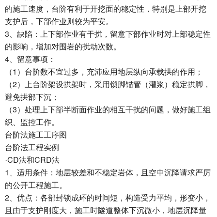
的施工速度，台阶有利于开挖面的稳定性，特别是上部开挖
支护后，下部作业则较为平安。
3
、缺陷：上下部作业有干扰，留意下部作业时对上部稳定性
的影响，增加对围岩的扰动次数。
4
、留意事项：
1
（
）台阶数不宜过多，充沛应用地层纵向承载拱的作用；
2
（
）上台阶架设拱架时，采用锁脚锚管（灌浆）稳定拱脚，
避免拱部下沉；
3
（
）处理上下部半断面作业的相互干扰的问题，做好施工组
织、监控工作。
台阶法施工工序图
台阶法工程实例
CD
CRD
·
法和
法
1
、适用条件：地层较差和不稳定岩体，且空中沉降请求严厉
的公开工程施工。
2
、优点：各部封锁成环的时间短，构造受力平均，形变小，
且由于支护刚度大，施工时隧道整体下沉微小，地层沉降量