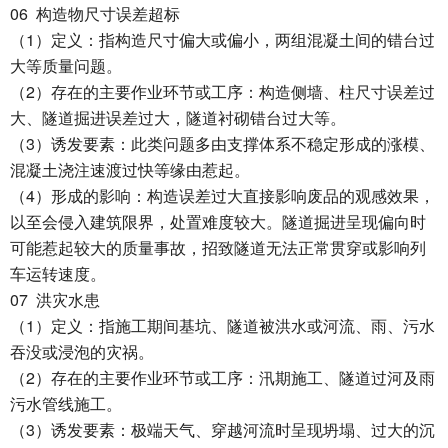
06
构造物尺寸误差超标
1
（
）定义：指构造尺寸偏大或偏小，两组混凝土间的错台过
大等质量问题。
2
（
）存在的主要作业环节或工序：构造侧墙、柱尺寸误差过
大、隧道掘进误差过大，隧道衬砌错台过大等。
3
（
）诱发要素：此类问题多由支撑体系不稳定形成的涨模、
混凝土浇注速渡过快等缘由惹起。
4
（
）形成的影响：构造误差过大直接影响废品的观感效果，
以至会侵入建筑限界，处置难度较大。隧道掘进呈现偏向时
可能惹起较大的质量事故，招致隧道无法正常贯穿或影响列
车运转速度。
07
洪灾水患
1
（
）定义：指施工期间基坑、隧道被洪水或河流、雨、污水
吞没或浸泡的灾祸。
2
（
）存在的主要作业环节或工序：汛期施工、隧道过河及雨
污水管线施工。
3
（
）诱发要素：极端天气、穿越河流时呈现坍塌、过大的沉