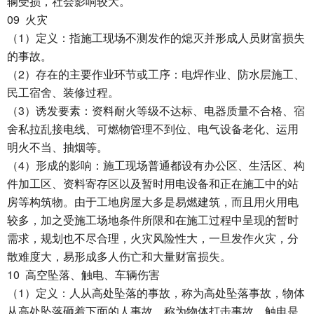
辆受损，社会影响较大。
09
火灾
1
（
）定义：指施工现场不测发作的熄灭并形成人员财富损失
的事故。
2
（
）存在的主要作业环节或工序：电焊作业、防水层施工、
民工宿舍、装修过程。
3
（
）诱发要素：资料耐火等级不达标、电器质量不合格、宿
舍私拉乱接电线、可燃物管理不到位、电气设备老化、运用
明火不当、抽烟等。
4
（
）形成的影响：施工现场普通都设有办公区、生活区、构
件加工区、资料寄存区以及暂时用电设备和正在施工中的站
房等构筑物。由于工地房屋大多是易燃建筑，而且用火用电
较多，加之受施工场地条件所限和在施工过程中呈现的暂时
需求，规划也不尽合理，火灾风险性大，一旦发作火灾，分
散难度大，易形成多人伤亡和大量财富损失。
10
高空坠落、触电、车辆伤害
1
（
）定义：人从高处坠落的事故，称为高处坠落事故，物体
从高处坠落砸着下面的人事故，称为物体打击事故，触电是