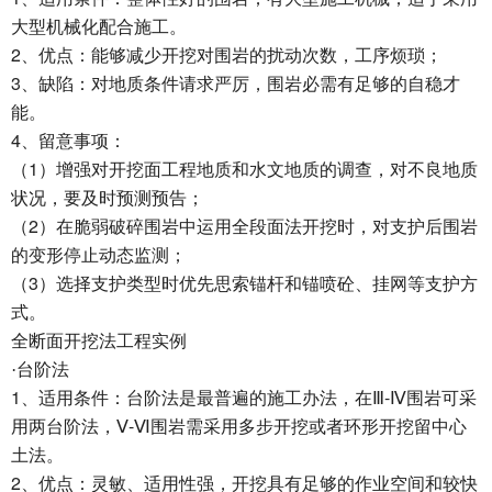
大型机械化配合施工。
2
、优点：能够减少开挖对围岩的扰动次数，工序烦琐；
3
、缺陷：对地质条件请求严厉，围岩必需有足够的自稳才
能。
4
、留意事项：
1
（
）增强对开挖面工程地质和水文地质的调查，对不良地质
状况，要及时预测预告；
2
（
）在脆弱破碎围岩中运用全段面法开挖时，对支护后围岩
的变形停止动态监测；
3
（
）选择支护类型时优先思索锚杆和锚喷砼、挂网等支护方
式。
全断面开挖法工程实例
·台阶法
1
-
、适用条件：台阶法是最普遍的施工办法，在Ⅲ
Ⅳ围岩可采
-
用两台阶法，Ⅴ
Ⅵ围岩需采用多步开挖或者环形开挖留中心
土法。
2
、优点：灵敏、适用性强，开挖具有足够的作业空间和较快