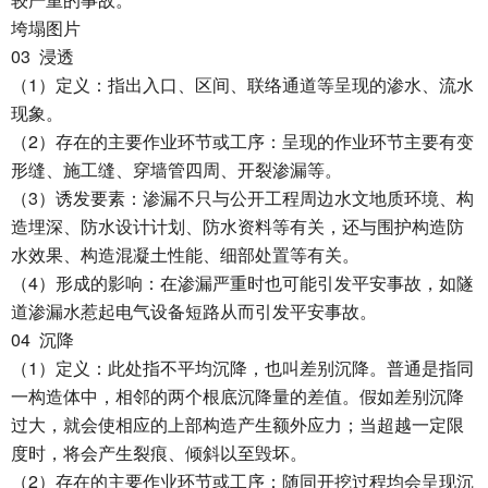
较严重的事故。
垮塌图片
03
浸透
1
（
）定义：指出入口、区间、联络通道等呈现的渗水、流水
现象。
2
（
）存在的主要作业环节或工序：呈现的作业环节主要有变
形缝、施工缝、穿墙管四周、开裂渗漏等。
3
（
）诱发要素：渗漏不只与公开工程周边水文地质环境、构
造埋深、防水设计计划、防水资料等有关，还与围护构造防
水效果、构造混凝土性能、细部处置等有关。
4
（
）形成的影响：在渗漏严重时也可能引发平安事故，如隧
道渗漏水惹起电气设备短路从而引发平安事故。
04
沉降
1
（
）定义：此处指不平均沉降，也叫差别沉降。普通是指同
一构造体中，相邻的两个根底沉降量的差值。假如差别沉降
过大，就会使相应的上部构造产生额外应力；当超越一定限
度时，将会产生裂痕、倾斜以至毁坏。
2
（
）存在的主要作业环节或工序：随同开挖过程均会呈现沉