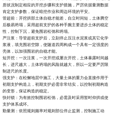
质状况制定相应的开挖步骤和支护措施，严厉依据量测数据
肯定支护参数，保证暗挖作业和周边环境的平安。
管超前：开挖拱部土体自稳才能差，自立时间短，土体腾空
后极易坍塌，采用超前支护的各种手腕主要进步土体的稳定
性，控制下沉，避免围岩松弛和坍塌。
严注浆：导管超前支护后，立刻停止压注水泥浆或其它化学
浆液，填充围岩空隙，使隧道四周构成一个具有一定强度的
壳体，以加强围岩的自稳才能。
短开挖：一次注浆，一次开挖或屡次开挖，土体暴露时间越
长，进尺越大，土体坍塌的风险就越大，所以一定要严厉限
制进尺的长度。
强支护：在松懈地层中施工，大量土体的重力会直接作用于
初期支护构造上，初期支护必需非常结实，以控制初期构造
的变形，保证构造的稳定。
快封锁：为有效控制围岩松弛，必需及时采用暂时仰拱或使
支护体系成环。
勤量测：依照规则频率对规则部位停止监测，控制施工动