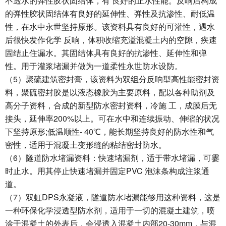
不透水的弹性胶状固结体，有
良好的止水性能。反响后构成
的弹性胶状固结体有良好的延伸性、弹性及抗渗性、耐低温
性，在水中永世坚持原形。该资料具有良好的可灌性，遇水
后很快发作化学
反响，体积收缩充溢混凝土内的空隙，疾速
固结止住漏水。其固结体具有良好的抗渗性、延伸性和弹
性。用于灌浆堵漏并做为一道柔性永世防水设防。
5
（
）聚硫建筑密封膏，该资料为双组分反响型高性能密封资
料，聚硫密封胶是以液态橡胶为主要原料，配以各种助剂及
高分子资料，合成的新型防水密封资料，冷施
工，成膜后无
200%
接头，延伸率
以上。可在水中和连续振动、伸缩的状况
;
- 40
下坚持原形
低温顺性
℃，能长期坚持良好的防水性和气
密性，适用于混凝土变形缝的粘结密封防水。
6
（
）隧道防水堵漏资料：快速堵漏剂，适于带水堵漏，可霎
PVC
时止水。用其停止快速堵漏并固定
泡沫条构成注浆通
道。
7
DPS
（
）双虹
永凝液，隧道防水堵漏能够用这种资料，这是
一种环保化学浸透型防水剂，适用于一切的混凝土建筑，喷
20-30mm
涂于混凝土的外表后，会浸透入混凝土内部
，与混