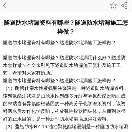
隧道防水堵漏资料有哪些？隧道防水堵漏施工怎
样做？
隧道防水堵漏资料有哪些？隧道防水堵漏施工怎样做？
隧道防水堵漏资料有哪些？隧道防水堵漏用什么好？隧道防
水怎样做？本文来引见下隧道防水堵漏施工资料及施工工
艺，希望对大家有协助。
隧道防水堵漏资料有哪些？隧道防水堵漏施工怎样做？
1
（
）耐博仕亲水性聚氨酯注浆液是一种隧道防水堵漏资料，
该聚氨酯注浆液是由亲水性聚醚多元醇与异氰酸酯反响而成
的未端含有异氰酸根基团的一种高分子化学灌浆资料，该资
料遇水后发作化学反响，构成弹性胶状固结体，从而到达很
好的止水目的，是一种新型防水堵漏高压灌注资料。
2
RZ-15
（
）盈智防水
油性聚氨酯堵漏剂是一种隧道防水堵漏